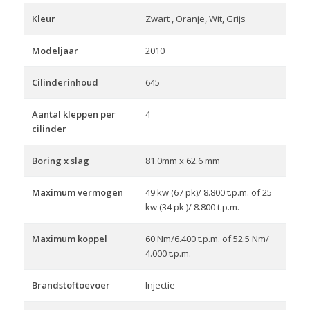
Kleur
Zwart , Oranje, Wit, Grijs
Modeljaar
2010
Cilinderinhoud
645
Aantal kleppen per
4
cilinder
Boring x slag
81.0mm x 62.6 mm
Maximum vermogen
49 kw (67 pk)/ 8.800 t.p.m. of 25
kw (34 pk )/ 8.800 t.p.m.
Maximum koppel
60 Nm/6.400 t.p.m. of 52.5 Nm/
4.000 t.p.m.
Brandstoftoevoer
Injectie