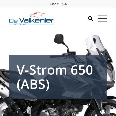
0342 416 566
V-Strom 650
(ABS)