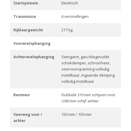
Startsysteem
Electrisch
Transmissie
6 versnellingen
Rijklaargewicht
217 kg
Voorwielophanging
Achterwielophanging
Swingarm, gas/oliegevulde
schokdemper, schroefveer,
veervoorspanning volledig
instelbaar, ingaande demping
volledig instelbaar
Remmen
Dubbele 310 mm schijven voor
/260 mm schijf achter
Veerweg voor /
150 mm / 150 mm
achter