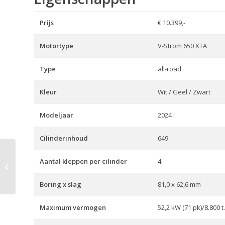
Prijs
€ 10.399,-
Motortype
V-Strom 650 XTA
Type
all-road
Kleur
Wit / Geel / Zwart
Modeljaar
2024
Cilinderinhoud
649
Aantal kleppen per cilinder
4
V-Strom 800 DE
Boring x slag
81,0 x 62,6 mm
Maximum vermogen
52,2 kW (71 pk)/8.800 t