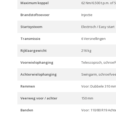
Maximum koppel
62 Nm/6.500 t.p.m. of 
Brandstoftoevoer
Injectie
Startsysteem
Electrisch / Easy start
Transmissie
6 Versnellingen
Rijklaargewicht
216 kg
Voorwielophanging
Telescopisch, schroef
Achterwielophanging
Swingarm, schroefveer
Remmen
Voor: Dubbele 310 mm 
Veerweg voor / achter
150 mm
Banden
Voor: 110/80 R19 Acht