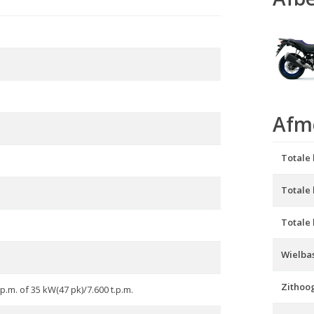
Afm
Totale 
Totale
Totale
Wielbas
Zithoo
.p.m. of 35 kW(47 pk)/7.600 t.p.m.