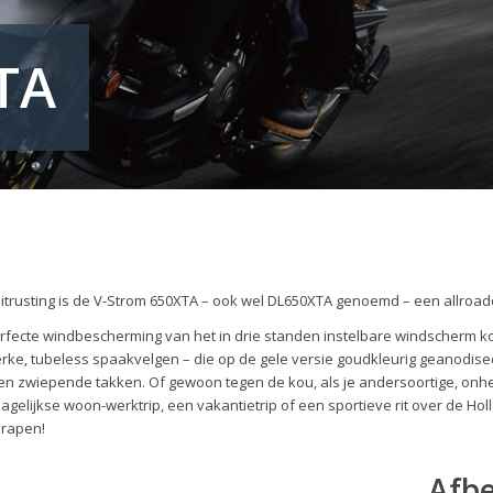
TA
uitrusting is de V-Strom 650XTA – ook wel DL650XTA genoemd – een allroa
 perfecte windbescherming van het in drie standen instelbare windscherm
e, tubeless spaakvelgen – die op de gele versie goudkleurig geanodiseer
 zwiepende takken. Of gewoon tegen de kou, als je andersoortige, onhe
gelijkse woon-werktrip, een vakantietrip of een sportieve rit over de Holl
prapen!
Afb