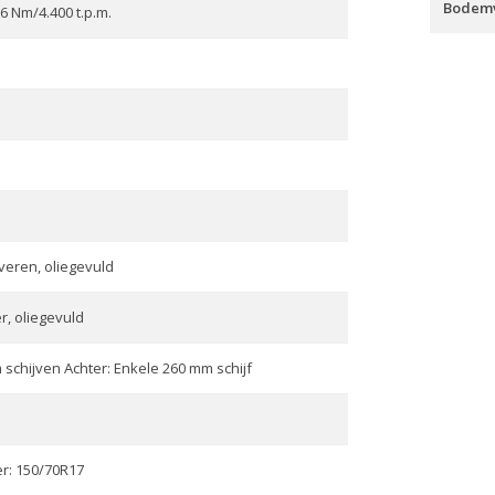
Bodemv
56 Nm/4.400 t.p.m.
veren, oliegevuld
, oliegevuld
schijven Achter: Enkele 260 mm schijf
er: 150/70R17