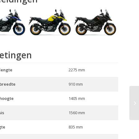
etingen
lengte
2275 mm
 breedte
910 mm
 hoogte
1405 mm
V-
is
1560 mm
gte
835 mm