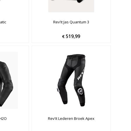
atic
Rev’it Jas Quantum 3
519,99
€
 H2O
Rev’it Lederen Broek Apex