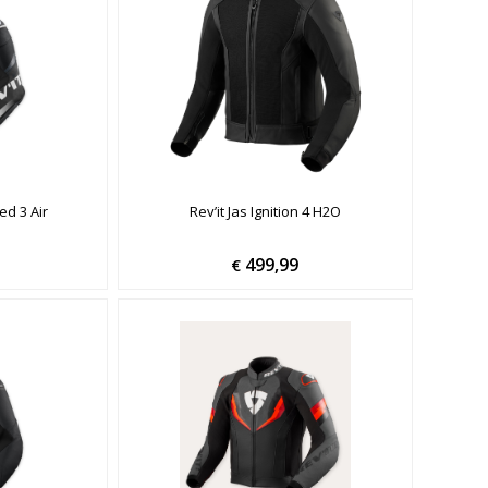
ed 3 Air
Rev’it Jas Ignition 4 H2O
499,99
€