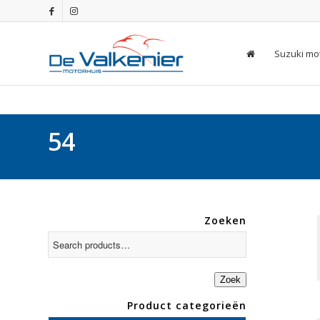
Suzuki mo
54
Zoeken
Zoek
Product categorieën