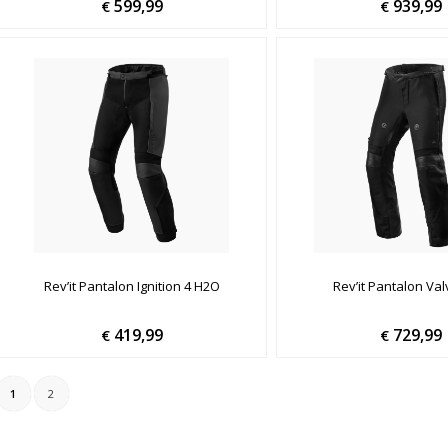
599,99
939,99
€
€
Rev’it Pantalon Ignition 4 H2O
Rev’it Pantalon Va
419,99
729,99
€
€
1
2