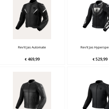
Rev’it Jas Automate
Rev’it Jas Hyperspe
469,99
529,99
€
€