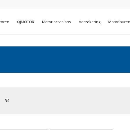
toren
QJMOTOR
Motor occasions
Verzekering
Motor hure
54