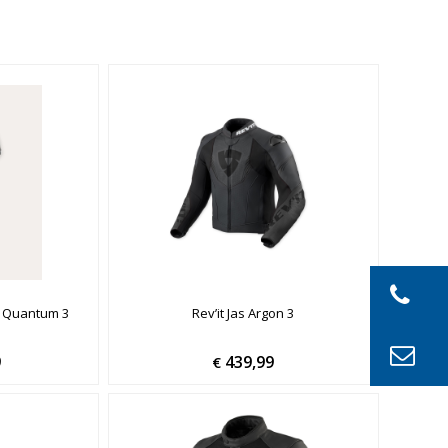
ll Quantum 3
Rev’it Jas Argon 3
9
439,99
€