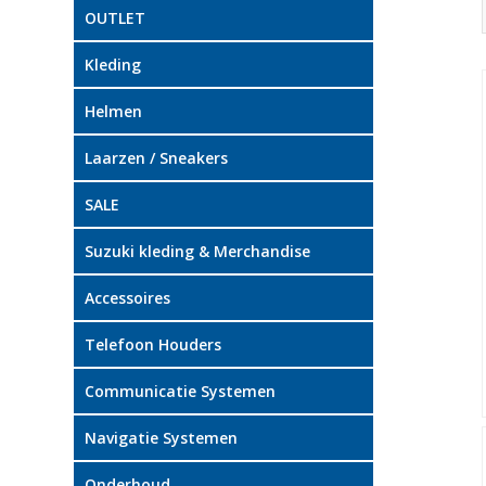
OUTLET
Kleding
Helmen
Laarzen / Sneakers
SALE
Suzuki kleding & Merchandise
Accessoires
Telefoon Houders
Communicatie Systemen
Navigatie Systemen
Onderhoud