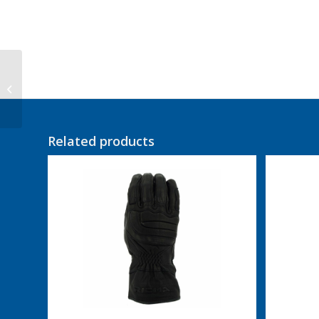
Rev’it Broek Worker
Davis 2 RF
Related products