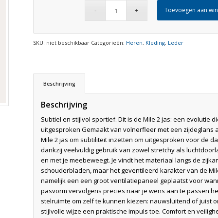
Toevoegen aan wi
SKU:
niet beschikbaar
Categorieën:
Heren
,
Kleding
,
Leder
Beschrijving
Beschrijving
Subtiel en stijlvol sportief. Dit is de Mile 2 jas: een evolutie
uitgesproken Gemaakt van volnerfleer met een zijdeglans af
Mile 2 jas om subtiliteit inzetten om uitgesproken voor de 
dankzij veelvuldig gebruik van zowel stretchy als luchtdoo
en met je meebeweegt. Je vindt het materiaal langs de zijk
schouderbladen, maar het geventileerd karakter van de Mile
namelijk een een groot ventilatiepaneel geplaatst voor wan
pasvorm vervolgens precies naar je wens aan te passen heb
stelruimte om zelf te kunnen kiezen: nauwsluitend of juist 
stijlvolle wijze een praktische impuls toe. Comfort en veili