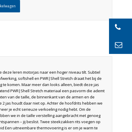
nkelwagen
 die deze leren motorjas naar een hoger niveau tilt. Subtiel
werking, softshell en PWR|Shell Stretch draait het bij de
dag te komen. Maar meer dan looks alleen, biedt deze jas
rlatend PWR|Shell Stretch materiaal een pasvorm die ademt
anten van de taille, de binnenkant van de armen en de
 2 jas houdt daar niet op. Achter de hoofdrits hebben we
neer je echt serieuze verkoeling nodig hebt. Om de
ben we in de taille verstelling aangebracht met genoeg
ontspannen – jij beslist. Twee steekzakken rits voegen op
gheid Een uitneembare thermovoering is er om je warm te