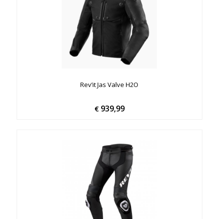
Rev’it Jas Valve H2O
939,99
€