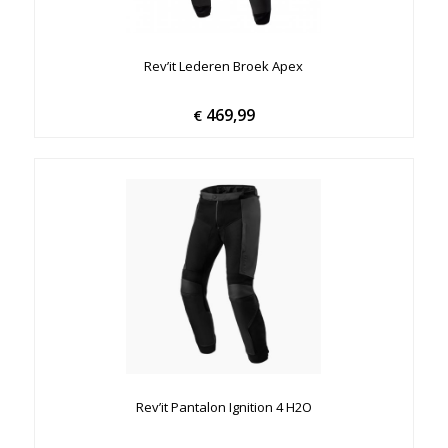
Rev’it Lederen Broek Apex
469,99
€
Rev’it Pantalon Ignition 4 H2O