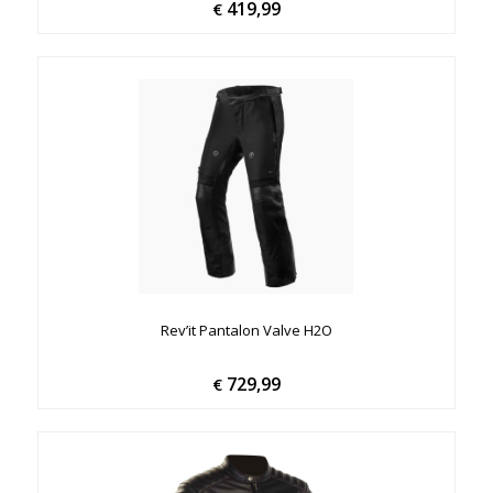
419,99
€
Rev’it Pantalon Valve H2O
729,99
€