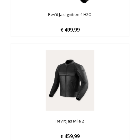
Rev’it Jas Ignition 4 H2O
499,99
€
Rev’it Jas Mile 2
459,99
€