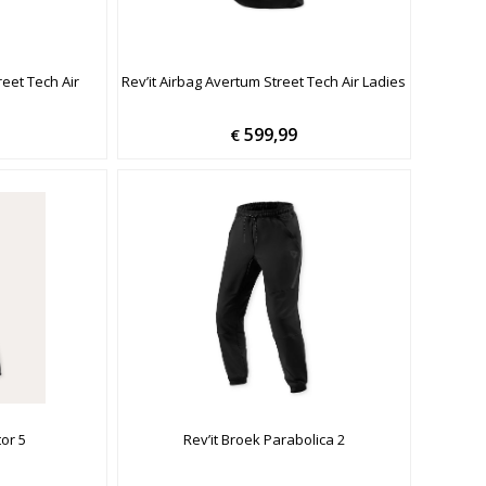
reet Tech Air
Rev’it Airbag Avertum Street Tech Air Ladies
599,99
€
tor 5
Rev’it Broek Parabolica 2