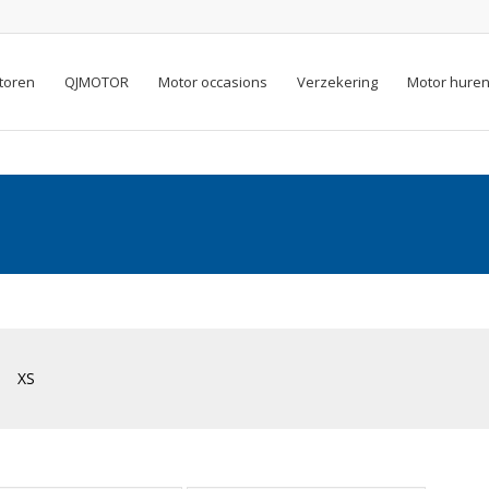
toren
QJMOTOR
Motor occasions
Verzekering
Motor hure
XS