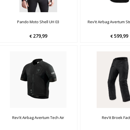
Pando Moto Shell UH 03
Rev’it Airbag Avertum St
279,99
599,99
€
€
Rev’it Airbag Avertum Tech Air
Rev’it Broek Fac