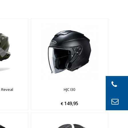
 Reveal
HJC I30
149,95
€