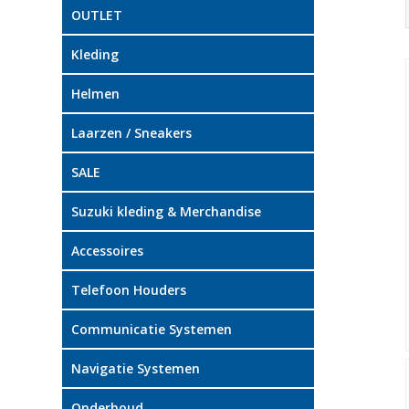
OUTLET
Kleding
Helmen
Laarzen / Sneakers
SALE
Suzuki kleding & Merchandise
Accessoires
Telefoon Houders
Communicatie Systemen
Navigatie Systemen
Onderhoud