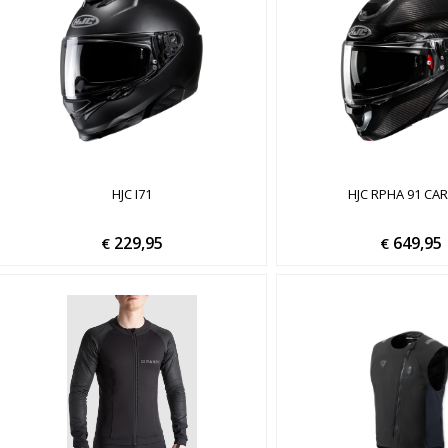
HJC I71
HJC RPHA 91 CA
229,95
649,95
€
€