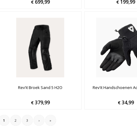
699,99
199,99
€
€
Rev’it Broek Sand 5 H2O
Rev’it Handschoenen Ac
379,99
34,99
€
€
1
2
3
›
»