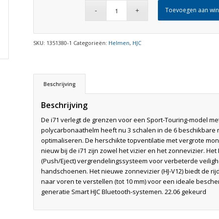
Toevoegen aan wi
SKU:
1351380-1
Categorieën:
Helmen
,
HJC
Beschrijving
Beschrijving
De i71 verlegt de grenzen voor een Sport-Touring-model m
polycarbonaathelm heeft nu 3 schalen in de 6 beschikbare m
optimaliseren. De herschikte topventilatie met vergrote mon
nieuw bij de i71 zijn zowel het vizier en het zonnevizier. He
(Push/Eject) vergrendelingssysteem voor verbeterde veiligh
handschoenen. Het nieuwe zonnevizier (HJ-V12) biedt de ri
naar voren te verstellen (tot 10 mm) voor een ideale besch
generatie Smart HJC Bluetooth-systemen. 22.06 gekeurd