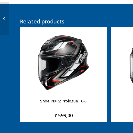
HJC C70N Sway
Related products
Shoei NXR2 Prologue TC-5
599,00
€