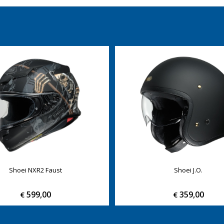
Shoei NXR2 Faust
Shoei J.O.
599,00
359,00
€
€