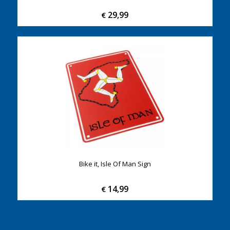
29,99
€
Bike it, Isle Of Man Sign
14,99
€