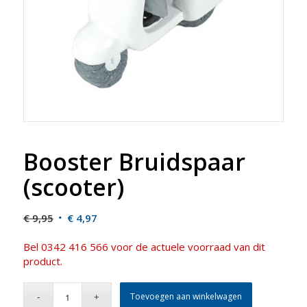
Booster Bruidspaar
(scooter)
Original
Current
€
9,95
€
4,97
price
price
Bel 0342 416 566 voor de actuele voorraad van dit
was:
is:
product.
€ 9,95.
€ 4,97.
Toevoegen aan winkelwagen