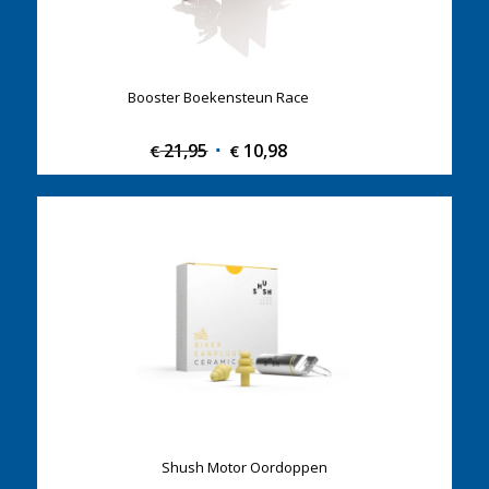
Booster Boekensteun Race
21,95
Original
10,98
Current
€
€
price
price
was:
is:
€ 21,95.
€ 10,98.
Shush Motor Oordoppen