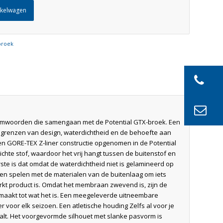
nkelwagen
broek
e naamwoorden die samengaan met de Potential GTX-broek. Een
e grenzen van design, waterdichtheid en de behoefte aan
n GORE-TEX Z-liner constructie opgenomen in de Potential
te stof, waardoor het vrij hangt tussen de buitenstof en
rste is dat omdat de waterdichtheid niet is gelamineerd op
den spelen met de materialen van de buitenlaag om iets
rkt product is. Omdat het membraan zwevend is, zijn de
 maakt tot wat het is. Een meegeleverde uitneembare
 voor elk seizoen. Een atletische houding Zelfs al voor je
raalt. Het voorgevormde silhouet met slanke pasvorm is