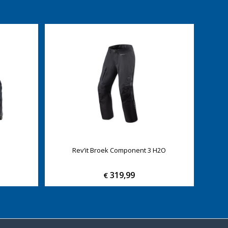
Rev’it Broek Component 3 H2O
319,99
€