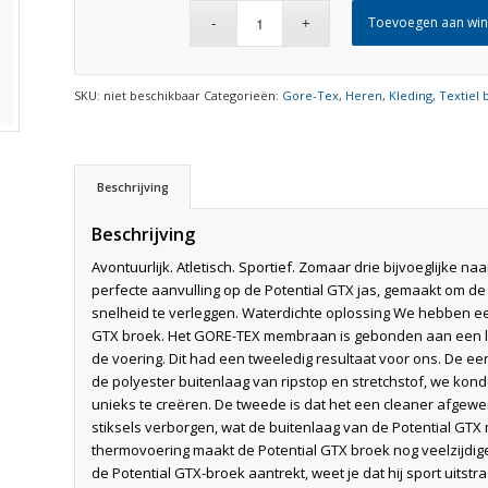
Toevoegen aan wi
SKU:
niet beschikbaar
Categorieën:
Gore-Tex
,
Heren
,
Kleding
,
Textiel 
Beschrijving
Beschrijving
Avontuurlijk. Atletisch. Sportief. Zomaar drie bijvoeglijk
perfecte aanvulling op de Potential GTX jas, gemaakt om d
snelheid te verleggen. Waterdichte oplossing We hebben ee
GTX broek. Het GORE-TEX membraan is gebonden aan een lich
de voering. Dit had een tweeledig resultaat voor ons. De ee
de polyester buitenlaag van ripstop en stretchstof, we kon
unieks te creëren. De tweede is dat het een cleaner afgewe
stiksels verborgen, wat de buitenlaag van de Potential GTX
thermovoering maakt de Potential GTX broek nog veelzijdiger
de Potential GTX-broek aantrekt, weet je dat hij sport uitst