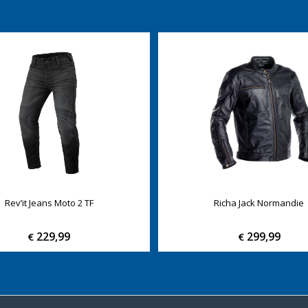
Rev’it Jeans Moto 2 TF
Richa Jack Normandie
229,99
299,99
€
€