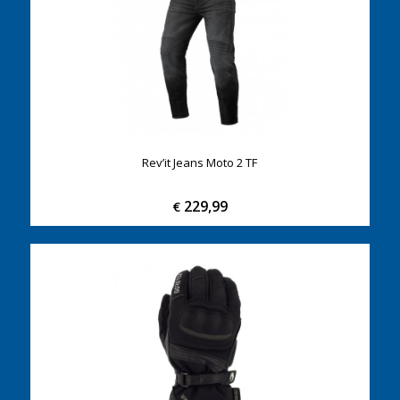
Rev’it Jeans Moto 2 TF
229,99
€