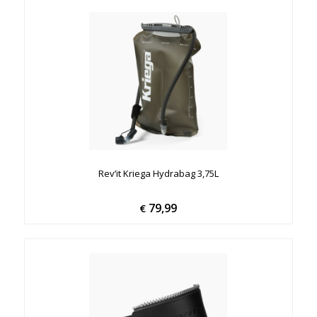
Rev’it Kriega Hydrabag 3,75L
79,99
€