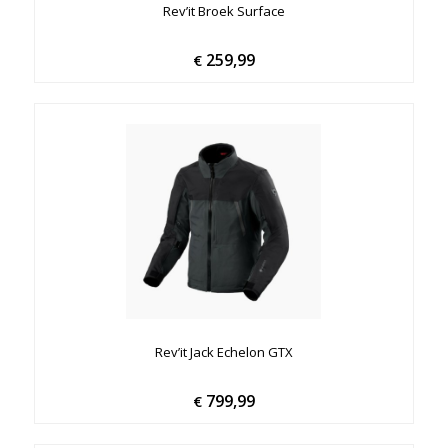
Rev’it Broek Surface
259,99
€
Rev’it Jack Echelon GTX
799,99
€