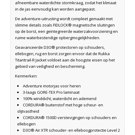
afneembare waterdichte stormkraag, zodat het klimaat
in de jas eenvoudig kan worden aangepast.
De adventure-uitrusting wordt compleet gemaakt met
slimme details zoals FIDLOCK® magnetische sluitingen
op de borst, een geïntegreerde waterzakvoorziening en
ruime waterbestendige opbergmogelijkheden.
Geavanceerde D3O® protectoren op schouders,
ellebogen, rug en borst zorgen ervoor dat de Rukka
Titantrail-R Jacket voldoet aan de hoogste eisen op het
gebied van veiligheid en bescherming.
Kenmerken:
Adventure motorjas voor heren
3-laags GORE-TEX Pro laminaat
100% winddicht, waterdicht en ademend
CORDURA® buitenstof met hoge scheur- en
slijtvastheid
CORDURA® 1500D verstevigingen op schouders en
ellebogen
D3O® Air XTR schouder- en elleboogprotectie Level 2