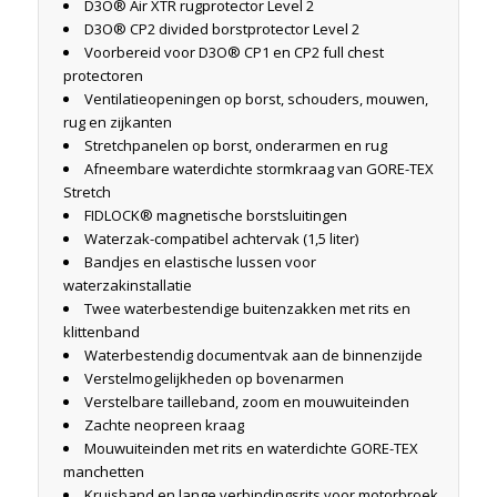
D3O® Air XTR rugprotector Level 2
D3O® CP2 divided borstprotector Level 2
Voorbereid voor D3O® CP1 en CP2 full chest
protectoren
Ventilatieopeningen op borst, schouders, mouwen,
rug en zijkanten
Stretchpanelen op borst, onderarmen en rug
Afneembare waterdichte stormkraag van GORE-TEX
Stretch
FIDLOCK® magnetische borstsluitingen
Waterzak-compatibel achtervak (1,5 liter)
Bandjes en elastische lussen voor
waterzakinstallatie
Twee waterbestendige buitenzakken met rits en
klittenband
Waterbestendig documentvak aan de binnenzijde
Verstelmogelijkheden op bovenarmen
Verstelbare tailleband, zoom en mouwuiteinden
Zachte neopreen kraag
Mouwuiteinden met rits en waterdichte GORE-TEX
manchetten
Kruisband en lange verbindingsrits voor motorbroek