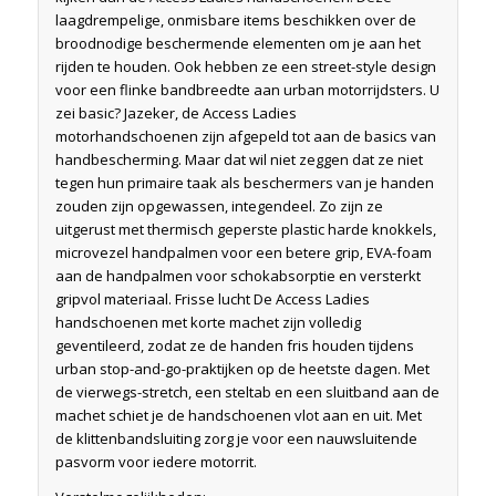
laagdrempelige, onmisbare items beschikken over de
broodnodige beschermende elementen om je aan het
rijden te houden. Ook hebben ze een street-style design
voor een flinke bandbreedte aan urban motorrijdsters. U
zei basic? Jazeker, de Access Ladies
motorhandschoenen zijn afgepeld tot aan de basics van
handbescherming. Maar dat wil niet zeggen dat ze niet
tegen hun primaire taak als beschermers van je handen
zouden zijn opgewassen, integendeel. Zo zijn ze
uitgerust met thermisch geperste plastic harde knokkels,
microvezel handpalmen voor een betere grip, EVA-foam
aan de handpalmen voor schokabsorptie en versterkt
gripvol materiaal. Frisse lucht De Access Ladies
handschoenen met korte machet zijn volledig
geventileerd, zodat ze de handen fris houden tijdens
urban stop-and-go-praktijken op de heetste dagen. Met
de vierwegs-stretch, een steltab en een sluitband aan de
machet schiet je de handschoenen vlot aan en uit. Met
de klittenbandsluiting zorg je voor een nauwsluitende
pasvorm voor iedere motorrit.