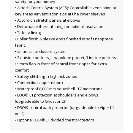
safety for your money
• Airtech Control System (ACS): Controllable ventilation at
key areas Air ventilation zips at t he lower sleeves
• Accordion stretch panels at elbows
• Detachable thermal lining for optimal insul ation
• Tafetta lining
• Collar finish & sleeve ends finished in sof t neoprene
fabric,
• smart collar closure system
• 2 outside pockets, 1 napoleon pocket, 3 ins ide pockets
• Storm flap in front of central front zipper for extra
comfort
• Safety stitching in high risk zones
• Connection zipper (short)
• Waterproof 8,000 mm Aquashell LTZ membrane
• D3O® L1 protection at shoulders and elbows
(upgradeable to Ghost or L2)
• D3O® central back protector (upgradeable to Viper L1
or L2)
• Optional D3O® L1 divided chest protectors