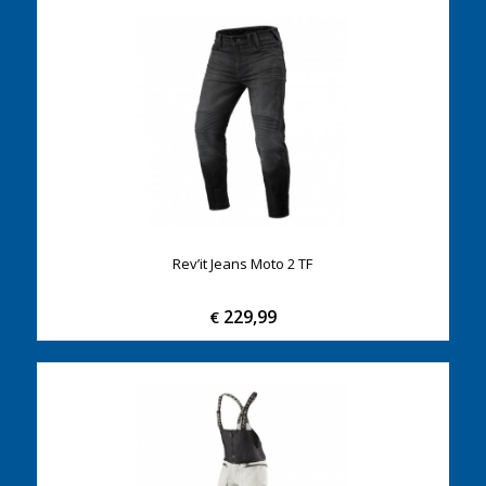
Rev’it Jeans Moto 2 TF
229,99
€