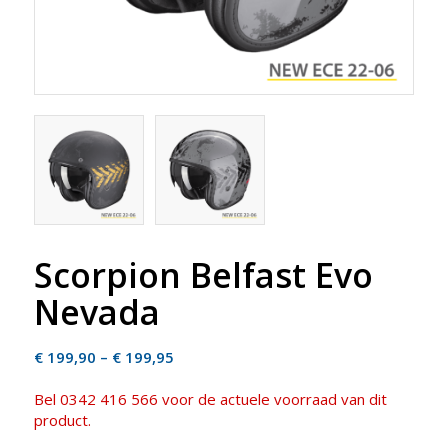
Scorpion Belfast Evo
Nevada
Price
€
199,90
–
€
199,95
range:
Bel 0342 416 566 voor de actuele voorraad van dit
€ 199,90
product.
through