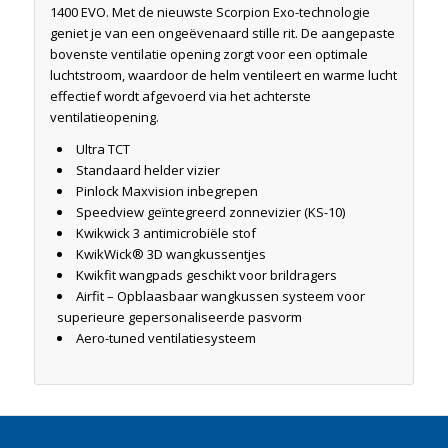
1400 EVO. Met de nieuwste Scorpion Exo-technologie
geniet je van een ongeëvenaard stille rit. De aangepaste
bovenste ventilatie opening zorgt voor een optimale
luchtstroom, waardoor de helm ventileert en warme lucht
effectief wordt afgevoerd via het achterste
ventilatieopening.
Ultra TCT
Standaard helder vizier
Pinlock Maxvision inbegrepen
Speedview geïntegreerd zonnevizier (KS-10)
Kwikwick 3 antimicrobiële stof
KwikWick® 3D wangkussentjes
Kwikfit wangpads geschikt voor brildragers
Airfit – Opblaasbaar wangkussen systeem voor
superieure gepersonaliseerde pasvorm
Aero-tuned ventilatiesysteem