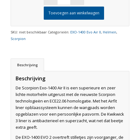
Toevoegen aan winkelwagen
SKU:
niet beschikbaar
Categorieën:
EXO-1400 Evo Air II
,
Helmen
,
Scorpion
Beschrijving
Beschrijving
De Scorpion Exo-1400 Air II is een superieure en zeer
lichte motorhelm uitgerust met de nieuwste Scorpion
technologieën en ECE22.06 homologatie. Met het Airfit
liner opblaassysteem kunnen de wangpads worden
opgeblazen voor een persoonlijke pasvorm. De Kwikwick
3 liner is antibacterieel en superzacht, wat net dat beetje
extra geeft.
De EXO-1400 EVO 2 overtreft stilletjes zijn voorganger, de