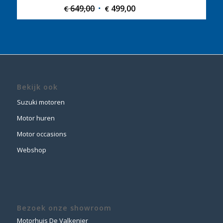
649,00
Original
499,00
Current
€
€
price
price
was:
is:
€ 649,00.
€ 499,00.
Bekijk ook
Suzuki motoren
Motor huren
Motor occasions
Webshop
Bezoek onze showroom
Motorhuis De Valkenier