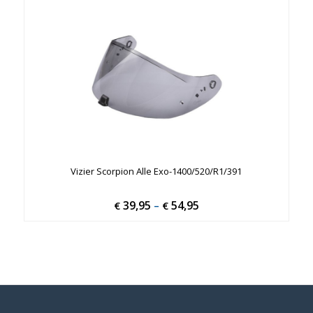
Vizier Scorpion Alle Exo-1400/520/R1/391
39,95
54,95
Price
€
–
€
range:
€ 39,95
through
€ 54,95