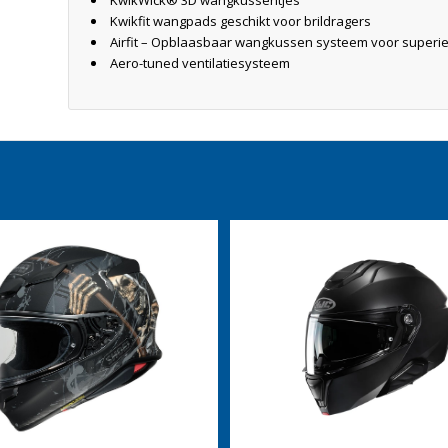
KwikWick® 3D wangkussentjes
Kwikfit wangpads geschikt voor brildragers
Airfit – Opblaasbaar wangkussen systeem voor super
Aero-tuned ventilatiesysteem