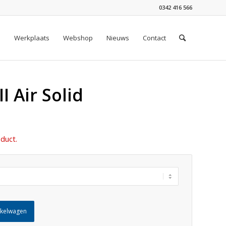
0342 416 566
n
Werkplaats
Webshop
Nieuws
Contact
I Air Solid
duct.
nkelwagen