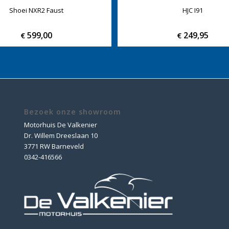
Shoei NXR2 Faust
HJC I91
599,00
249,95
€
€
Bezoek onze showroom
Motorhuis De Valkenier
Dr. Willem Dreeslaan 10
3771 RW Barneveld
0342-416566