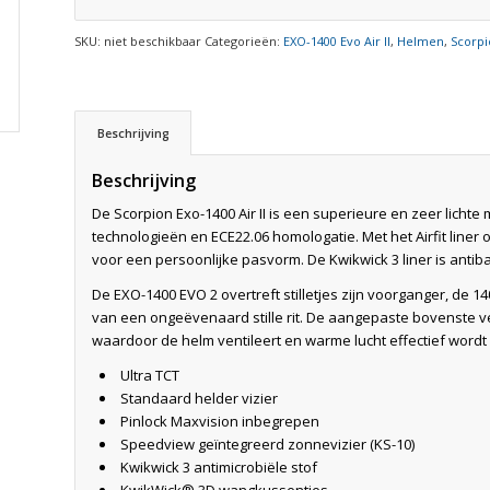
SKU:
niet beschikbaar
Categorieën:
EXO-1400 Evo Air II
,
Helmen
,
Scorp
Beschrijving
Beschrijving
De Scorpion Exo-1400 Air II is een superieure en zeer licht
technologieën en ECE22.06 homologatie. Met het Airfit l
voor een persoonlijke pasvorm. De Kwikwick 3 liner is antiba
De EXO-1400 EVO 2 overtreft stilletjes zijn voorganger, de 
van een ongeëvenaard stille rit. De aangepaste bovenste ve
waardoor de helm ventileert en warme lucht effectief wordt 
Ultra TCT
Standaard helder vizier
Pinlock Maxvision inbegrepen
Speedview geïntegreerd zonnevizier (KS-10)
Kwikwick 3 antimicrobiële stof