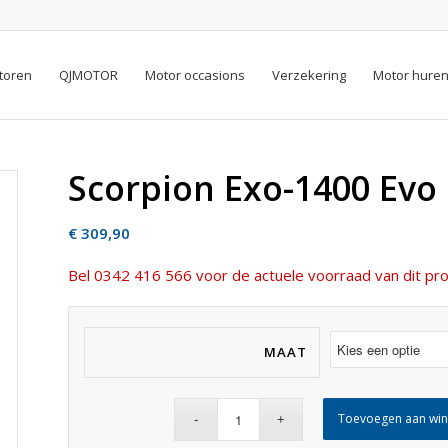
toren
QJMOTOR
Motor occasions
Verzekering
Motor hure
Scorpion Exo-1400 Evo I
€
309,90
Bel 0342 416 566 voor de actuele voorraad van dit pro
MAAT
Toevoegen aan wi