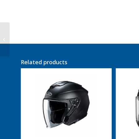
Scorpion EXO-JNR Air
FUN The4Elements
Related products