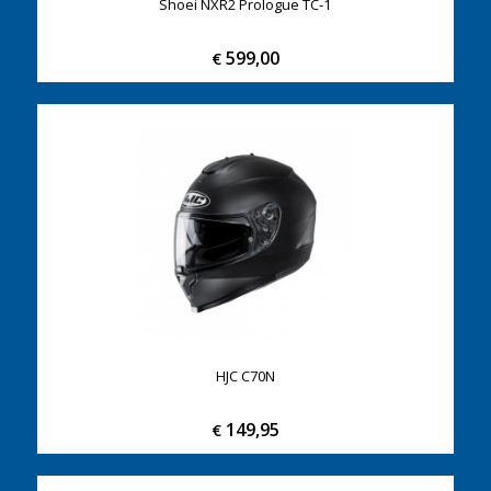
Shoei NXR2 Prologue TC-1
599,00
€
HJC C70N
149,95
€