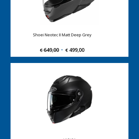
Shoei Neotec II Matt Deep Grey
649,00
Original
499,00
Current
€
€
price
price
was:
is:
€ 649,00.
€ 499,00.