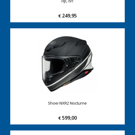
HJC I91
249,95
€
Shoei NXR2 Nocturne
599,00
€