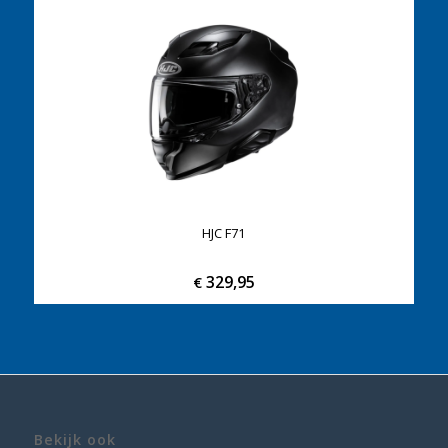
HJC F71
329,95
€
Bekijk ook