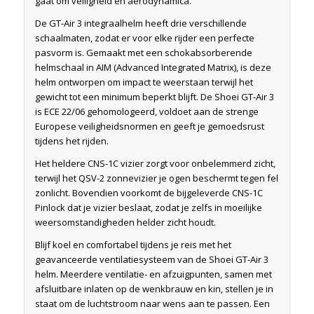
gaat om veiligheid en aerodynamica.
De GT-Air 3 integraalhelm heeft drie verschillende
schaalmaten, zodat er voor elke rijder een perfecte
pasvorm is. Gemaakt met een schokabsorberende
helmschaal in AIM (Advanced Integrated Matrix), is deze
helm ontworpen om impact te weerstaan terwijl het
gewicht tot een minimum beperkt blijft. De Shoei GT-Air 3
is ECE 22/06 gehomologeerd, voldoet aan de strenge
Europese veiligheidsnormen en geeft je gemoedsrust
tijdens het rijden.
Het heldere CNS-1C vizier zorgt voor onbelemmerd zicht,
terwijl het QSV-2 zonnevizier je ogen beschermt tegen fel
zonlicht. Bovendien voorkomt de bijgeleverde CNS-1C
Pinlock dat je vizier beslaat, zodat je zelfs in moeilijke
weersomstandigheden helder zicht houdt.
Blijf koel en comfortabel tijdens je reis met het
geavanceerde ventilatiesysteem van de Shoei GT-Air 3
helm. Meerdere ventilatie- en afzuigpunten, samen met
afsluitbare inlaten op de wenkbrauw en kin, stellen je in
staat om de luchtstroom naar wens aan te passen. Een