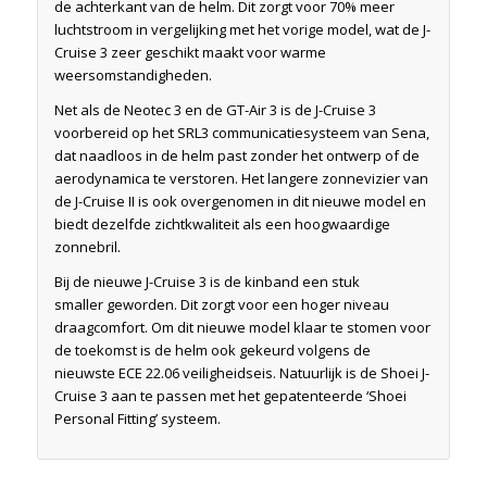
de achterkant van de helm. Dit zorgt voor 70% meer
luchtstroom in vergelijking met het vorige model, wat de J-
Cruise 3 zeer geschikt maakt voor warme
weersomstandigheden.
Net als de Neotec 3 en de GT-Air 3 is de J-Cruise 3
voorbereid op het SRL3 communicatiesysteem van Sena,
dat naadloos in de helm past zonder het ontwerp of de
aerodynamica te verstoren. Het langere zonnevizier van
de J-Cruise II is ook overgenomen in dit nieuwe model en
biedt dezelfde zichtkwaliteit als een hoogwaardige
zonnebril.
Bij de nieuwe J-Cruise 3 is de kinband een stuk
smaller geworden. Dit zorgt voor een hoger niveau
draagcomfort. Om dit nieuwe model klaar te stomen voor
de toekomst is de helm ook gekeurd volgens de
nieuwste ECE 22.06 veiligheidseis. Natuurlijk is de Shoei J-
Cruise 3 aan te passen met het gepatenteerde ‘Shoei
Personal Fitting’ systeem.