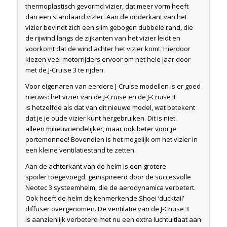
thermoplastisch gevormd vizier, dat meer vorm heeft
dan een standaard vizier. Aan de onderkant van het
vizier bevindt zich een slim gebogen dubbele rand, die
de rijwind langs de zijkanten van het vizier leidt en
voorkomt dat de wind achter het vizier komt. Hierdoor
kiezen veel motorrijders ervoor om het hele jaar door
met de J-Cruise 3 te rijden.
Voor eigenaren van eerdere J-Cruise modellen is er goed
nieuws: het vizier van de J-Cruise en de J-Cruise II
is hetzelfde als dat van dit nieuwe model, wat betekent
dat je je oude vizier kunt hergebruiken. Dit is niet
alleen milieuvriendelijker, maar ook beter voor je
portemonnee! Bovendien is het mogelijk om het vizier in
een kleine ventilatiestand te zetten.
Aan de achterkant van de helm is een grotere
spoiler toegevoegd, geïnspireerd door de succesvolle
Neotec 3 systeemhelm, die de aerodynamica verbetert.
Ook heeft de helm de kenmerkende Shoei ‘ducktail’
diffuser overgenomen. De ventilatie van de J-Cruise 3
is aanzienlijk verbeterd met nu een extra luchtuitlaat aan