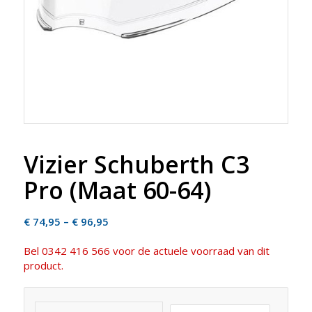
Vizier Schuberth C3
Pro (Maat 60-64)
Price
€
74,95
–
€
96,95
range:
Bel 0342 416 566 voor de actuele voorraad van dit
€ 74,95
product.
through
€ 96,95