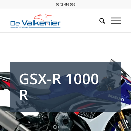
0342 416 566
GSX-R 1000
R