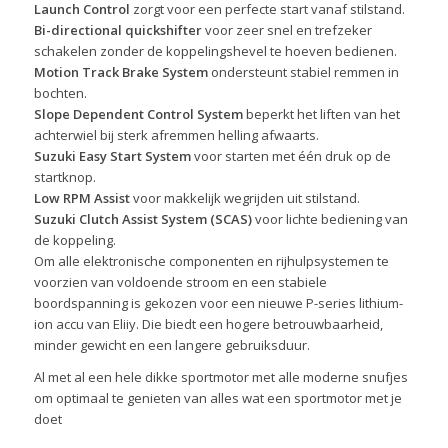
Launch Control
zorgt voor een perfecte start vanaf stilstand.
Bi-directional quickshifter
voor zeer snel en trefzeker
schakelen zonder de koppelingshevel te hoeven bedienen.
Motion Track Brake System
ondersteunt stabiel remmen in
bochten.
Slope Dependent Control System
beperkt het liften van het
achterwiel bij sterk afremmen helling afwaarts.
Suzuki Easy Start System
voor starten met één druk op de
startknop.
Low RPM Assist
voor makkelijk wegrijden uit stilstand.
Suzuki Clutch Assist System (SCAS)
voor lichte bediening van
de koppeling.
Om alle elektronische componenten en rijhulpsystemen te
voorzien van voldoende stroom en een stabiele
boordspanning is gekozen voor een nieuwe P-series lithium-
ion accu van Eliiy. Die biedt een hogere betrouwbaarheid,
minder gewicht en een langere gebruiksduur.
Al met al een hele dikke sportmotor met alle moderne snufjes
om optimaal te genieten van alles wat een sportmotor met je
doet