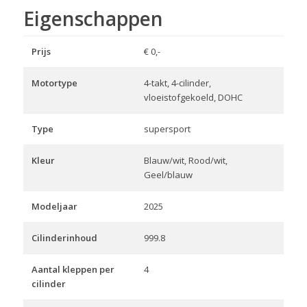
Eigenschappen
Prijs
€ 0,-
Motortype
4-takt, 4-cilinder,
vloeistofgekoeld, DOHC
Type
supersport
Kleur
Blauw/wit, Rood/wit,
Geel/blauw
Modeljaar
2025
Cilinderinhoud
999.8
Aantal kleppen per
4
cilinder