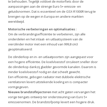
te behouden. Tegelijk voldoet de motorfiets door de
aanpassingen aan de strenge Euro 5+ emissie- en
geluidsnormen. Dat is essentieel om de GSX-R1000R terug te
brengen op de wegen in Europa en andere markten
wereldwijd.
Motorische verbeteringen en optimalisaties :
Om de verbrandingsefficiëntie te verbeteren, zijn alle
onderdelen en het inlaat- en uitlaatsysteem van de
viercilinder motor met een inhoud van 999,8 cm3
geoptimaliseerd:
De cilinderkop en in- en uitlaatpoorten zijn aangepast voor
een hogere efficiëntie. De koelvloeistof circuleert sneller door
de cilinderkop dankzij gladder gevormde kanalen. Daarom is
minder koelvloeistof nodig en dat scheelt gewicht.
Een efficiënte, gebogen radiator met dubbele elektrische
ventilatoren levert uitstekende koeling en is compacter
vormgegeven.
Nieuwe brandstofinjectoren
met acht gaten vervangen het
vorige tiengats ontwerp ter ondersteuning van Euro 5+
emissienormen. De brandstofpomp levert een hogere druk.