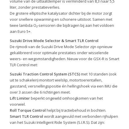
volume van de uitlaatdemper is verminderd van 8,3 naar 5,5
liter, zonder prestatieverlies.
De grotere elliptische katalysator dichter bij de motor zorgt
voor snellere opwarming en schonere uitstoot. Samen met
twee lambda O₂-sensoren die bijdragen bij aan het voldoen
aan Euro 5+.
Suzuki Drive Mode Selector & Smart TLR Control
De rijmodi van de Suzuki Drive Mode Selector zijn opnieuw
gekalibreerd voor optimale prestaties onder wisselende
weers- en wegomstandigheden. Nieuw voor de GSX-R is Smart
TLR Control met:
Suzuki Traction Control System (STCS)
met 10 standen (ook
uit te schakelen) monitort wielslip, motortoerentallen,
gasstand, versnellingspositie én hellingshoek via een IMU die
over 3 assen die 6 richtingen meet.
Lift Limiter
beperkt ongewild omhoogkomen van het
voorwiel.
Roll Torque Control
helpt bij tractiebehoud in bochten.
Smart TLR Control
wordt aangevuld met verbonden rijhulpen
van het Suzuki Intelligent Ride System (S.I.R.S). Dat zijn: