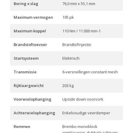
Boring x slag
76,0 mm x 55,1 mm
Maximum vermogen
195 pk
Maximum koppel
110 Nm / 11.000 min-1
Brandstoftoevoer
Brandtofinjectie
Startsysteem
Elektrisch
Transmissie
6-versnellingen constant mesh
Rijklaargewicht
203 kg
Voorwielophanging
Upside down voorvork
Achterwielophanging
Enkelvoudige veerdemper
Remmen
Brembo monoblock
remklauwen, dubbele schijven