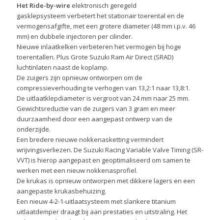
Het Ride-by-wire
elektronisch geregeld
gasklepsysteem verbetert het stationair toerental en de
vermogensafgifte, met een grotere diameter (48 mm i.p.v. 46
mm) en dubbele injectoren per cilinder.
Nieuwe inlaatkelken verbeteren het vermogen bij hoge
toerentallen. Plus Grote Suzuki Ram Air Direct (SRAD)
luchtinlaten naast de koplamp.
De zuigers zijn opnieuw ontworpen om de
compressieverhouding te verhogen van 13,2:1 naar 13,8:1.
De uitlaatklepdiameter is vergroot van 24 mm naar 25 mm.
Gewichtsreductie van de zuigers van 3 gram en meer
duurzaamheid door een aangepast ontwerp van de
onderzijde.
Een bredere nieuwe nokkenasketting vermindert
wrijvingsverliezen. De Suzuki Racing Variable Valve Timing (SR-
VVT) is hierop aangepast en geoptimaliseerd om samen te
werken met een nieuw nokkenasprofiel.
De krukas is opnieuw ontworpen met dikkere lagers en een
aangepaste krukasbehuizing.
Een nieuw 4-2-1-uitlaatsysteem met slankere titanium
uitlaatdemper draagt bij aan prestaties en uitstraling. Het