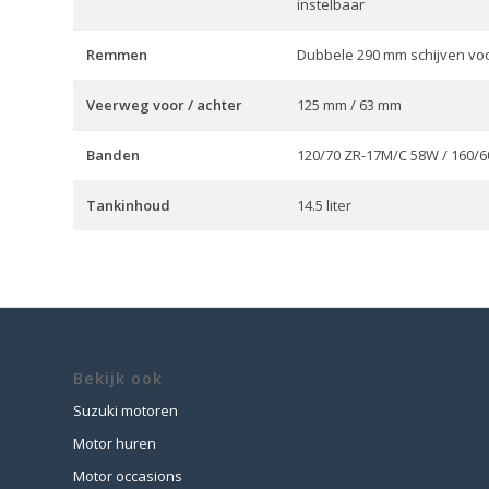
instelbaar
Remmen
Dubbele 290 mm schijven voor
Veerweg voor / achter
125 mm / 63 mm
Banden
120/70 ZR-17M/C 58W / 160/
Tankinhoud
14.5 liter
Bekijk ook
Suzuki motoren
Motor huren
Motor occasions