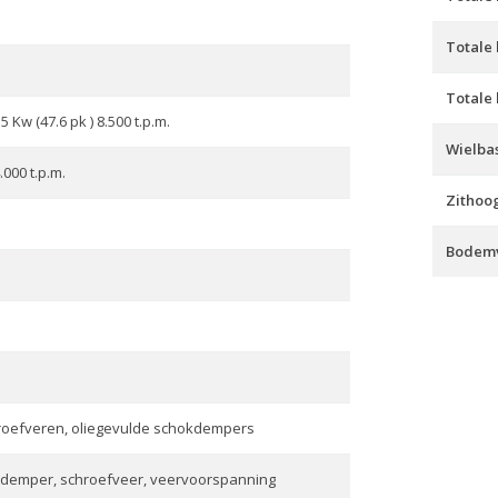
Totale
Totale
5 Kw (47.6 pk ) 8.500 t.p.m.
Wielbas
.000 t.p.m.
Zithoo
Bodemv
hroefveren, oliegevulde schokdempers
kdemper, schroefveer, veervoorspanning