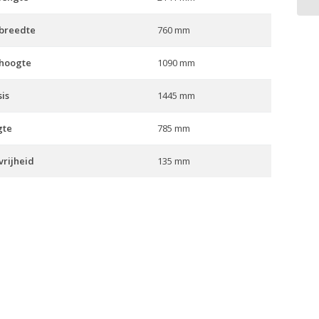
 breedte
760 mm
 hoogte
1090 mm
is
1445 mm
gte
785 mm
rijheid
135 mm