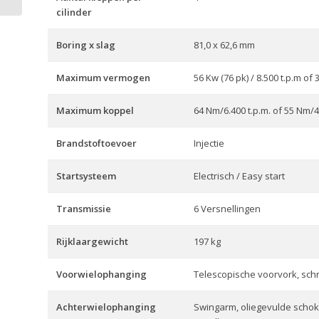
cilinder
Boring x slag
81,0 x 62,6 mm
Maximum vermogen
56 Kw (76 pk) / 8.500 t.p.m of 3
Maximum koppel
64 Nm/6.400 t.p.m. of 55 Nm/4
Brandstoftoevoer
Injectie
Startsysteem
Electrisch / Easy start
Transmissie
6 Versnellingen
Rijklaargewicht
197 kg
Voorwielophanging
Telescopische voorvork, sc
Achterwielophanging
Swingarm, oliegevulde scho