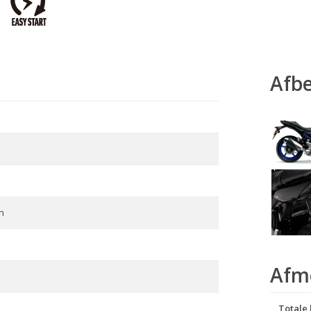
Afb
n
Afm
Totale 