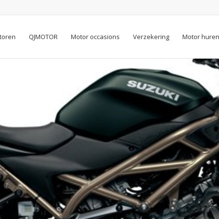
toren
QJMOTOR
Motor occasions
Verzekering
Motor hure