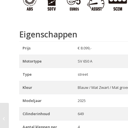
Eigenschappen
Prijs
€ 8.099,-
Motortype
SV 650 A
Type
street
Kleur
Blauw / Mat Zwart / Mat groe
Modeljaar
2025
Cilinderinhoud
649
Hayabusa 1300 R
Aantal kleppen per
4