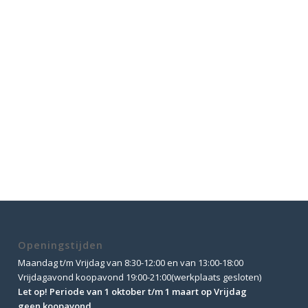
Openingstijden
Maandag t/m Vrijdag van 8:30-12:00 en van 13:00-18:00
Vrijdagavond koopavond 19:00-21:00(werkplaats gesloten)
Let op! Periode van 1 oktober t/m 1 maart op Vrijdag
geen koopavond.