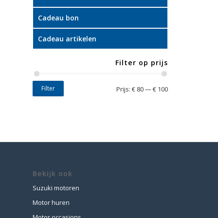
Cadeau bon
Cadeau artikelen
Filter op prijs
Filter
Prijs:
€ 80
—
€ 100
Bekijk ook
Suzuki motoren
Motor huren
Motor occasions