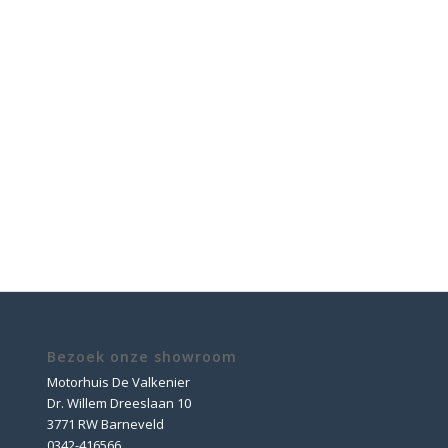
Bezoek onze showroom
Motorhuis De Valkenier
Dr. Willem Dreeslaan 10
3771 RW Barneveld
0342-416566