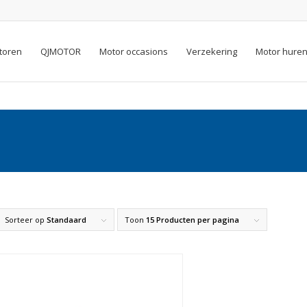
toren
QJMOTOR
Motor occasions
Verzekering
Motor hure
Sorteer op
Standaard
Toon
15 Producten per pagina