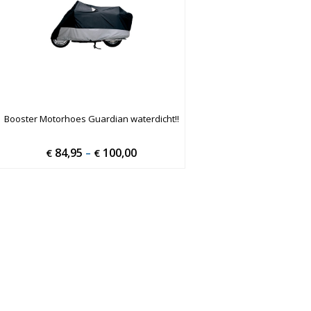
Booster Motorhoes Guardian waterdicht!!
84,95
100,00
Price
€
–
€
range:
€ 84,95
through
€ 100,00