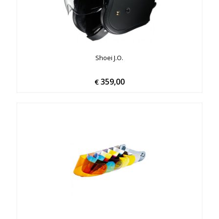
Shoei J.O.
359,00
€