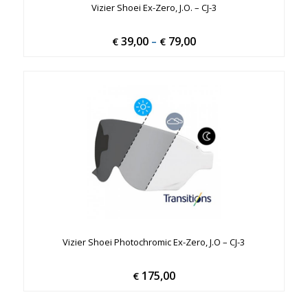
Vizier Shoei Ex-Zero, J.O. – CJ-3
39,00
79,00
Price
€
–
€
range:
€ 39,00
through
€ 79,00
Vizier Shoei Photochromic Ex-Zero, J.O – CJ-3
175,00
€