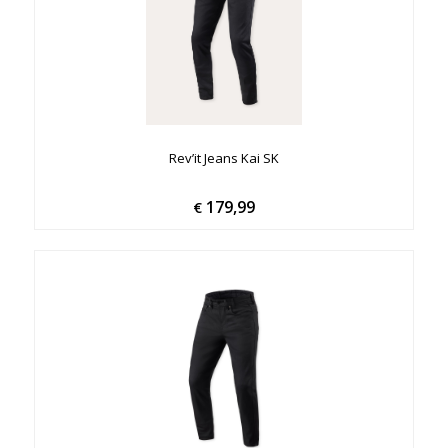
Rev’it Jeans Kai SK
179,99
€