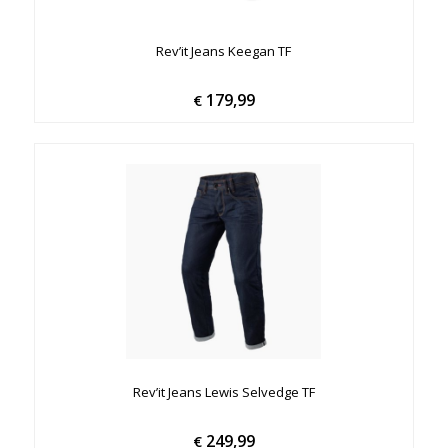
Rev’it Jeans Keegan TF
179,99
€
Rev’it Jeans Lewis Selvedge TF
249,99
€