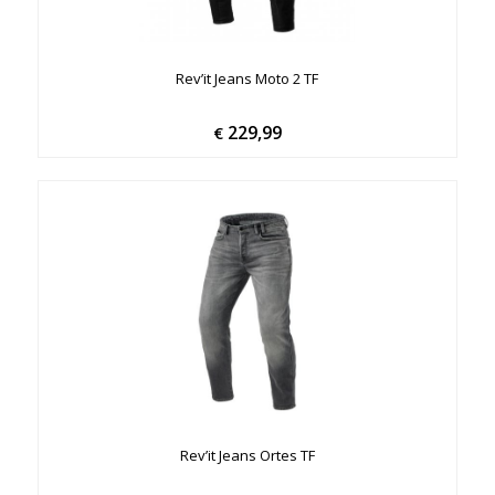
Rev’it Jeans Moto 2 TF
229,99
€
Rev’it Jeans Ortes TF