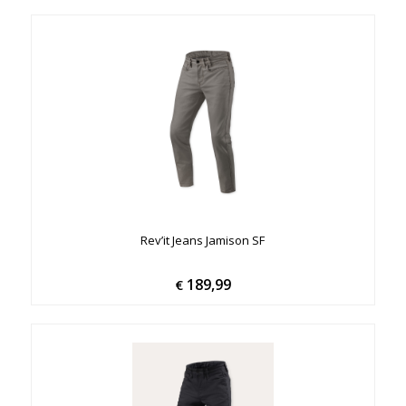
Rev’it Jeans Jamison SF
189,99
€