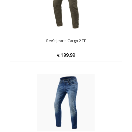
Rev’it Jeans Cargo 2 TF
199,99
€