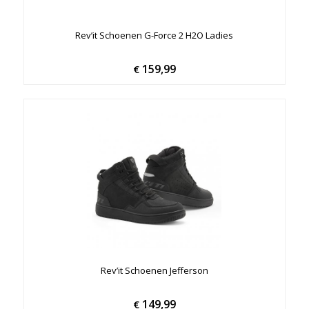
Rev’it Schoenen G-Force 2 H2O Ladies
159,99
€
Rev’it Schoenen Jefferson
149,99
€