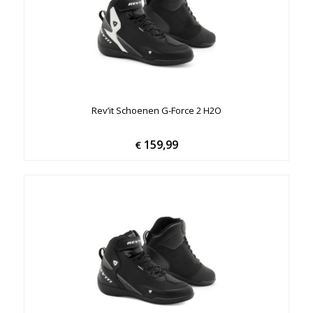
Rev’it Schoenen G-Force 2 H2O
159,99
€