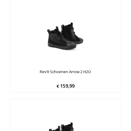
Rev’it Schoenen Arrow 2 H2O
159,99
€