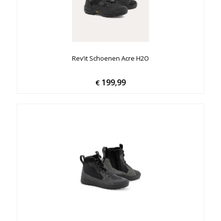
Rev’it Schoenen Acre H2O
199,99
€