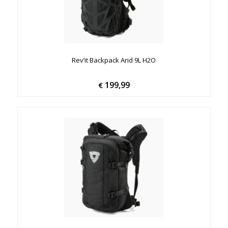
Rev’it Backpack Arid 9L H2O
199,99
€