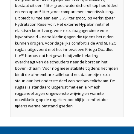
bestaat uit een 4 liter groot, waterdicht roll-top hoofddeel
en een apart 5 liter groot compartiment met ritssluiting.
Dit biedt ruimte aan een 3,75 liter groot, los verkrijgbaar
Hydratation Reservoir. Het externe Hypalon net met
elastisch koord zorgt voor extra bagageruimte voor –
bijvoorbeeld – natte kledinglagen die tijdens het rijden
kunnen drogen. Voor dagelijks comfort is de Arid 9L H2O
rugtas uitgevoerd met het innovatieve Kriega Quadloc-
Lite™ harnas dat het gewicht bij volle belading
overdraagt van de schouders naar de borst en het
bovenlichaam. Voor nog meer stabiliteit tijdens het rijden
biedt de afneembare tailleband net dat beetje extra
steun aan het onderste deel van het bovenlichaam. De
rugtas is standaard uitgerust met een air-mesh
rugpaneel tegen ongewenste wrijving en warmte
ontwikkeling op de rug. Hierdoor blijf je comfortabel
tijdens warme omstandigheden.