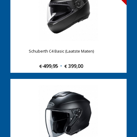
Schuberth C4 Basic (Laatste Maten)
499,95
Original
399,00
Current
€
€
price
price
was:
is:
€ 499,95.
€ 399,00.